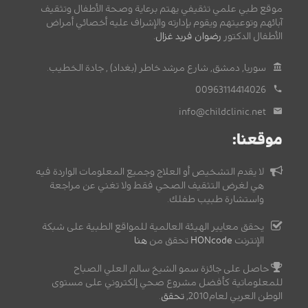
موقع طبي علمي تثقيفي يهتم برعاية وصحة الأطفال وتثقيف
آبائهم وتوعيتهم ويقوم بإدارته والإشراف عليه أخصائي أمراض
الأطفال الدكتور
رضوان فريد غزال
.
سوريا, دمشق, شارع مرشد خاطر (بغداد) , جادة الخطيب.
00963114414026
info@childclinic.net
موقعنا:
لا يقدم التشخيص أو العلاج وجميع المعلومات الواردة فيه
هي لغرض التثقيف الصحي فقط ولا تغني عن مراجعة
واستشارة طبيب طفلك.
يحقق معايير الهيئة العالمية للمواقع الطبية على شبكة
الإنترنت
HONcode
تحقق من
هنا
حاصل على جائزة سمو الشيخ سالم العلي الصباح
للمعلوماتية كأفضل مشروع صحي إلكتروني على مستوى
الوطن العربي لعام2010,
تحقق
.