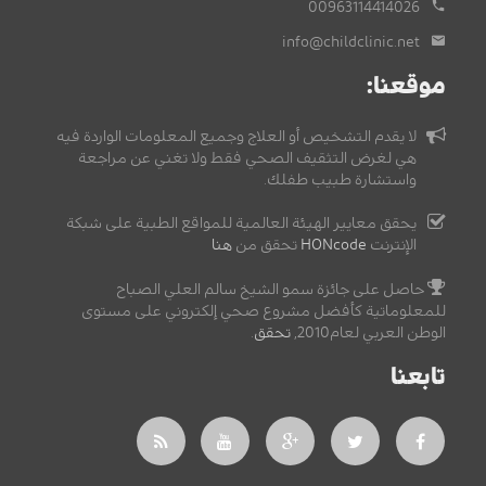
00963114414026
info@childclinic.net
موقعنا:
لا يقدم التشخيص أو العلاج وجميع المعلومات الواردة فيه
هي لغرض التثقيف الصحي فقط ولا تغني عن مراجعة
واستشارة طبيب طفلك.
يحقق معايير الهيئة العالمية للمواقع الطبية على شبكة
الإنترنت
HONcode
تحقق من
هنا
حاصل على جائزة سمو الشيخ سالم العلي الصباح
للمعلوماتية كأفضل مشروع صحي إلكتروني على مستوى
الوطن العربي لعام2010,
تحقق
.
تابعنا