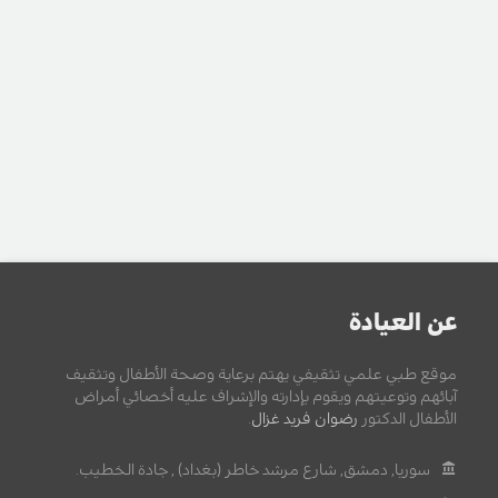
عن العيادة
موقع طبي علمي تثقيفي يهتم برعاية وصحة الأطفال وتثقيف
آبائهم وتوعيتهم ويقوم بإدارته والإشراف عليه أخصائي أمراض
الأطفال الدكتور
رضوان فريد غزال
.
سوريا, دمشق, شارع مرشد خاطر (بغداد) , جادة الخطيب.