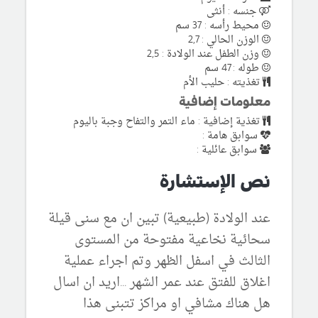
جنسه : أنثى
محيط رأسه : 37 سم
الوزن الحالي : 2,7
وزن الطفل عند الولادة : 2,5
طوله : 47 سم
تغذيته : حليب الأم
معلومات إضافية
تغذية إضافية : ماء التمر والتفاح وجبة باليوم
سوابق هامة :
سوابق عائلية :
نص الإستشارة
عند الولادة (طبيعية) تبين ان مع سنى قيلة
سحائية نخاعية مفتوحة من المستوى
الثالث في اسفل الظهر وتم اجراء عملية
اغلاق للفتق عند عمر الشهر ...اريد ان اسال
هل هناك مشافي او مراكز تتبنى هذا