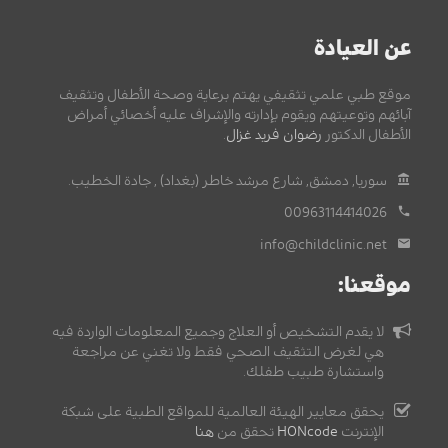
عن العيادة
موقع طبي علمي تثقيفي يهتم برعاية وصحة الأطفال وتثقيف
آبائهم وتوعيتهم ويقوم بإدارته والإشراف عليه أخصائي أمراض
الأطفال الدكتور
رضوان فريد غزال
.
سوريا, دمشق, شارع مرشد خاطر (بغداد) , جادة الخطيب.
00963114414026
info@childclinic.net
موقعنا:
لا يقدم التشخيص أو العلاج وجميع المعلومات الواردة فيه
هي لغرض التثقيف الصحي فقط ولا تغني عن مراجعة
واستشارة طبيب طفلك.
يحقق معايير الهيئة العالمية للمواقع الطبية على شبكة
الإنترنت
HONcode
تحقق من
هنا