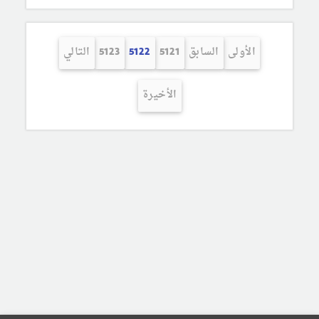
الأولى
السابق
5121
5122
5123
التالي
الأخيرة