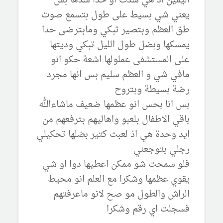
اليمين اذ هي شدت او حدا شدها بس
يعني شي بسيط على طول بتسمع صوت
طق العظم وبتصير تبكي ومابترضى حدا
يمسكها وبضل طول الليل تبكي وديتها
على المستشفى عملولها اشعة حكو انو
مافي شي و العظم سليم بس انها مجرد
رضة بسيطة وبتروح
بس انا بحس انو عظمها ضعيف ماشاءالله
باقي الاطفال بلعبو واهاليهم بترفعهم من
ايد وحدة هي اذ لعبت كتير بضلها تحكيلي
رجلي بتوجعني
فلو سمحت شو ممكن اعطيها دوا او شي
يقوي عظمها وشكرا مع العلم انو محيط
الراش والطول مو صح لانو ماعرفتهم
فسجلت اي رقم وشكرا