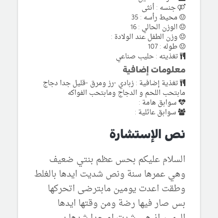
جنسه : أنثى
محيط رأسه : 35
الوزن الحالي : 16
وزن الطفل عند الولادة :
طوله : 107
تغذيته : حليب صناعي
معلومات إضافية
تغذية إضافية : زبادي -رز ومرق -قليل جدا دجاج
مابتحب اللحم و الدجاج ومابتحب الفواكه
سوابق هامة :
سوابق عائلية :
نص الإستشارة
السلام عليكم بحس عظم بنتي ضعيف
وهي عمرها سنة ونص شديت ايدها بالغلط
وطقت اعدت يومين مابترضى اتحركها
بس صار فيها رضة ومن وقتها ايدها