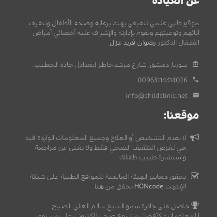
عن العيادة
موقع طبي علمي تثقيفي يهتم برعاية وصحة الأطفال وتثقيف
آبائهم وتوعيتهم ويقوم بإدارته والإشراف عليه أخصائي أمراض
الأطفال الدكتور
رضوان فريد غزال
.
سوريا, دمشق, شارع مرشد خاطر (بغداد) , جادة الخطيب.
00963114414026
info@childclinic.net
موقعنا:
لا يقدم التشخيص أو العلاج وجميع المعلومات الواردة فيه
هي لغرض التثقيف الصحي فقط ولا تغني عن مراجعة
واستشارة طبيب طفلك.
يحقق معايير الهيئة العالمية للمواقع الطبية على شبكة
الإنترنت
HONcode
تحقق من
هنا
حاصل على جائزة سمو الشيخ سالم العلي الصباح
للمعلوماتية كأفضل مشروع صحي إلكتروني على مستوى