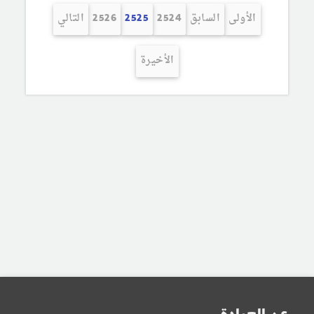
الأولى
السابق
2524
2525
2526
التالي
الأخيرة