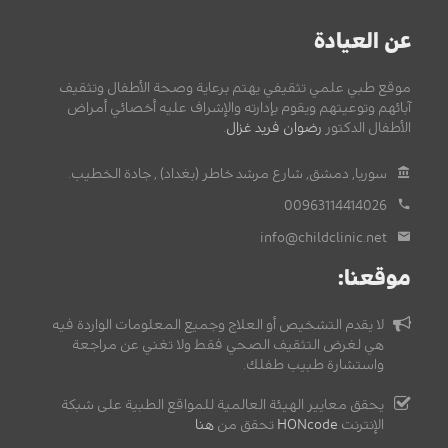
عن العيادة
موقع طبي علمي تثقيفي يهتم برعاية وصحة الأطفال وتثقيف
آبائهم وتوعيتهم ويقوم بإدارته والإشراف عليه أخصائي أمراض
الأطفال الدكتور
رضوان فريد غزال
.
سوريا, دمشق, شارع مرشد خاطر (بغداد) , جادة الخطيب.
00963114414026
info@childclinic.net
موقعنا:
لا يقدم التشخيص أو العلاج وجميع المعلومات الواردة فيه
هي لغرض التثقيف الصحي فقط ولا تغني عن مراجعة
واستشارة طبيب طفلك.
يحقق معايير الهيئة العالمية للمواقع الطبية على شبكة
الإنترنت
HONcode
تحقق من
هنا