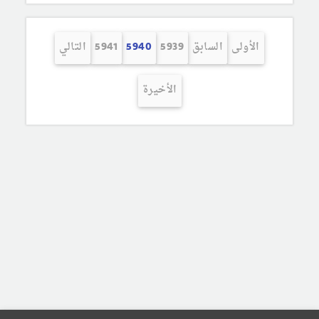
الأولى
السابق
5939
5940
5941
التالي
الأخيرة