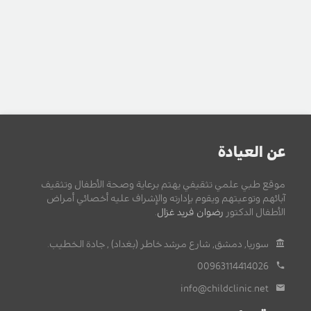
عن العيادة
موقع طبي علمي تثقيفي يهتم برعاية وصحة الأطفال وتثقيف
آبائهم وتوعيتهم ويقوم بإدارته والإشراف عليه أخصائي أمراض
الأطفال الدكتور
رضوان فريد غزال
.
سوريا, دمشق, شارع مرشد خاطر (بغداد) , جادة الخطيب.
00963114414026
info@childclinic.net