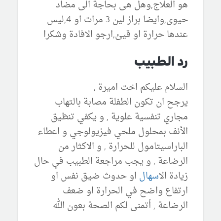
هو العلاج,وهل هى بحاجة الى مضاد
حيوى,وايضا براز لين 3 مرات او 4,ليس
عندها حرارة او قيئ,ارجو الافادة وشكرا
رد الطبيب
السلام عليكم اخت اميرة ,
يرجح ان تكون الطفلة مصابة بالتهاب
مجاري تنفسية علوية , و يكفي تنظيق
الأنف بمحلول ملحي فيزيولوجي و اعطاء
الباراسيتامول للحرارة , و الاكثار من
الرضاعة , و يجب مراجعة الطبيب في حال
زيادة ال
اسهال
او حدوث ضيق نفس او
ارتفاع واضح في الحرارة او ضعف
الرضاعة , أتمنى لكم الصحة بعون الله