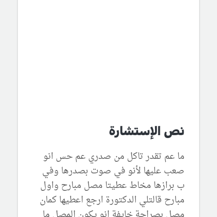
نص الإستشارة
ما عم تقدر تاكل من صدري عم حس انو
صعب عليها لأنو في صوت بصدرها وفي
ب برازها مخاط عطيتا مصل مبارح واول
مبارح قالتلي الدكتورة ارجع اعطيها كمان
مصل بصراحة خايفة انو يكون المصل ما