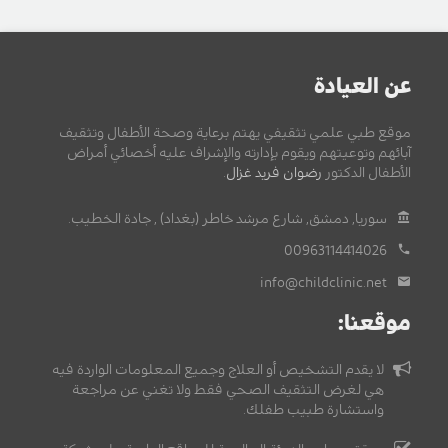
عن العيادة
موقع طبي علمي تثقيفي يهتم برعاية وصحة الأطفال وتثقيف
آبائهم وتوعيتهم ويقوم بإدارته والإشراف عليه أخصائي أمراض
الأطفال الدكتور
رضوان فريد غزال
.
سوريا, دمشق, شارع مرشد خاطر (بغداد) , جادة الخطيب.
00963114414026
info@childclinic.net
موقعنا:
لا يقدم التشخيص أو العلاج وجميع المعلومات الواردة فيه
هي لغرض التثقيف الصحي فقط ولا تغني عن مراجعة
واستشارة طبيب طفلك.