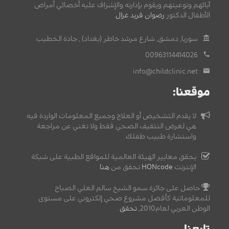
آبائهم وتوعيتهم ويقوم بإدارته والإشراف عليه أخصائي أمراض
الأطفال الدكتور
رضوان فريد غزال
.
سوريا, دمشق, شارع مرشد خاطر (بغداد) , جادة الخطيب.
00963114414026
info@childclinic.net
موقعنا:
لا يقدم التشخيص أو العلاج وجميع المعلومات الواردة فيه
هي لغرض التثقيف الصحي فقط ولا تغني عن مراجعة
واستشارة طبيب طفلك.
يحقق معايير الهيئة العالمية للمواقع الطبية على شبكة
الإنترنت
HONcode
تحقق من
هنا
حاصل على جائزة سمو الشيخ سالم العلي الصباح
للمعلوماتية كأفضل مشروع صحي إلكتروني على مستوى
الوطن العربي لعام2010,
تحقق
.