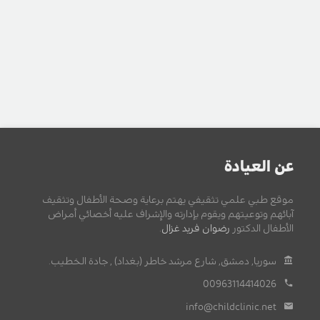
عن العيادة
موقع طبي علمي تثقيفي يهتم برعاية وصحة الأطفال وتثقيف
آبائهم وتوعيتهم ويقوم بإدارته والإشراف عليه أخصائي أمراض
الأطفال الدكتور
رضوان فريد غزال
.
سوريا, دمشق, شارع مرشد خاطر (بغداد) , جادة الخطيب.
00963114414026
info@childclinic.net