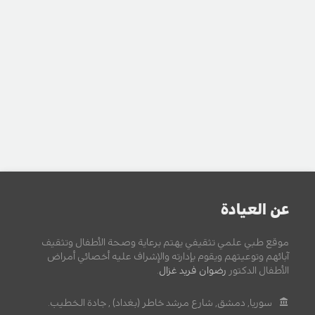
عن العيادة
موقع طبي علمي تثقيفي يهتم برعاية وصحة الأطفال وتثقيف
آبائهم وتوعيتهم ويقوم بإدارته والإشراف عليه أخصائي أمراض
الأطفال الدكتور
رضوان فريد غزال
.
سوريا, دمشق, شارع مرشد خاطر (بغداد) , جادة الخطيب.