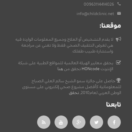
00963114414026
info@childclinic.net
موقعنا:
لا يقدم التشخيص أو العلاج وجميع المعلومات الواردة فيه
هي لغرض التثقيف الصحي فقط ولا تغني عن مراجعة
واستشارة طبيب طفلك.
يحقق معايير الهيئة العالمية للمواقع الطبية على شبكة
الإنترنت
HONcode
تحقق من
هنا
حاصل على جائزة سمو الشيخ سالم العلي الصباح
للمعلوماتية كأفضل مشروع صحي إلكتروني على مستوى
الوطن العربي لعام2010,
تحقق
.
تابعنا