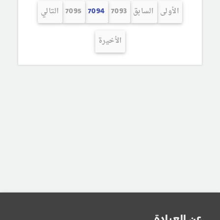
الأولى
السابق
7093
7094
7095
التالي
الأخيرة
عن العيادة