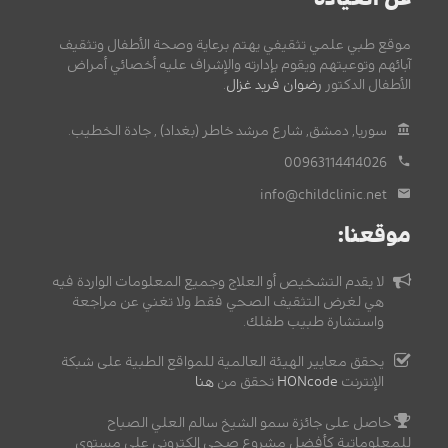
موقع طبي علمي تثقيفي يهتم برعاية وصحة الأطفال وتثقيف
آبائهم وتوعيتهم ويقوم بإدارته والإشراف عليه أخصائي أمراض
الأطفال الدكتور
رضوان فريد غزال
.
سوريا, دمشق, شارع مرشد خاطر (بغداد) , جادة الخطيب.
00963114414026
info@childclinic.net
موقعنا:
لا يقدم التشخيص أو العلاج وجميع المعلومات الواردة فيه
هي لغرض التثقيف الصحي فقط ولا تغني عن مراجعة
واستشارة طبيب طفلك.
يحقق معايير الهيئة العالمية للمواقع الطبية على شبكة
الإنترنت
HONcode
تحقق من
هنا
حاصل على جائزة سمو الشيخ سالم العلي الصباح
للمعلوماتية كأفضل مشروع صحي إلكتروني على مستوى