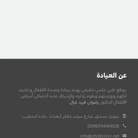
عن العيادة
موقع طبي علمي تثقيفي يهتم برعاية وصحة الأطفال وتثقيف
آبائهم وتوعيتهم ويقوم بإدارته والإشراف عليه أخصائي أمراض
الأطفال الدكتور
رضوان فريد غزال
.
سوريا, دمشق, شارع مرشد خاطر (بغداد) , جادة الخطيب.
00963114414026
info@childclinic.net