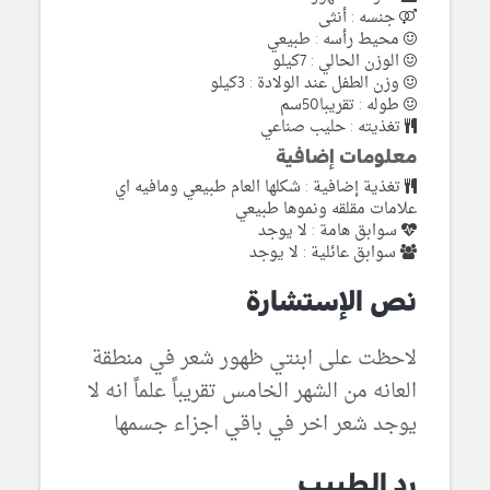
جنسه : أنثى
محيط رأسه : طبيعي
الوزن الحالي : 7كيلو
وزن الطفل عند الولادة : 3كيلو
طوله : تقريبا50سم
تغذيته : حليب صناعي
معلومات إضافية
تغذية إضافية : شكلها العام طبيعي ومافيه اي
علامات مقلقه ونموها طبيعي
سوابق هامة : لا يوجد
سوابق عائلية : لا يوجد
نص الإستشارة
لاحظت على ابنتي ظهور شعر في منطقة
العانه من الشهر الخامس تقريباً علماً انه لا
يوجد شعر اخر في باقي اجزاء جسمها
رد الطبيب