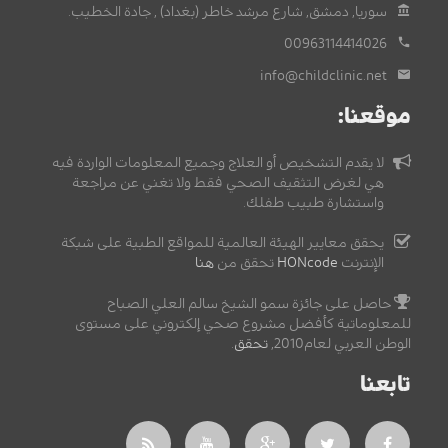
سوريا, دمشق, شارع مرشد خاطر (بغداد) , جادة الخطيب.
00963114414026
info@childclinic.net
موقعنا:
لا يقدم التشخيص أو العلاج وجميع المعلومات الواردة فيه
هي لغرض التثقيف الصحي فقط ولا تغني عن مراجعة
واستشارة طبيب طفلك.
يحقق معايير الهيئة العالمية للمواقع الطبية على شبكة
الإنترنت
HONcode
تحقق من
هنا
حاصل على جائزة سمو الشيخ سالم العلي الصباح
للمعلوماتية كأفضل مشروع صحي إلكتروني على مستوى
الوطن العربي لعام2010,
تحقق
.
تابعنا