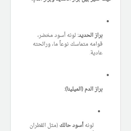
براز الحديد:
لونه أسود مخضر،
قوامه متماسك نوعاً ما، ورائحته
عادية.
براز الدم (الميلينا):
لونه
أسود حالك
(مثل القطران