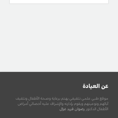
عن العيادة
موقع طبي علمي تثقيفي يهتم برعاية وصحة الأطفال وتثقيف
آبائهم وتوعيتهم ويقوم بإدارته والإشراف عليه أخصائي أمراض
الأطفال الدكتور
رضوان فريد غزال
.