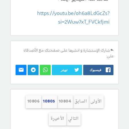
https://youtu.be/oh6a8LdGcZs?
si=2Wuw7xT_FVCkfjmi
شارك الإستشارة و انشرها على صفحتك مع الأصدقاء
على:
فيسبوك
تويتر
الأولى
السابق
10804
10805
10806
التالي
الأخيرة