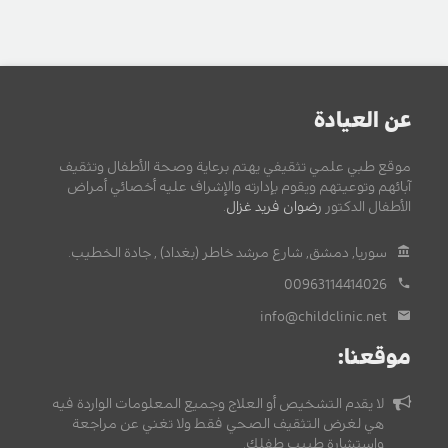
عن العيادة
موقع طبي علمي تثقيفي يهتم برعاية وصحة الأطفال وتثقيف
آبائهم وتوعيتهم ويقوم بإدارته والإشراف عليه أخصائي أمراض
الأطفال الدكتور
رضوان فريد غزال
.
سوريا, دمشق, شارع مرشد خاطر (بغداد) , جادة الخطيب.
00963114414026
info@childclinic.net
موقعنا:
لا يقدم التشخيص أو العلاج وجميع المعلومات الواردة فيه
هي لغرض التثقيف الصحي فقط ولا تغني عن مراجعة
واستشارة طبيب طفلك.