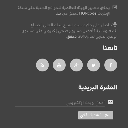
يحقق معايير الهيئة العالمية للمواقع الطبية على شبكة
الإنترنت
HONcode
تحقق من
هنا
حاصل على جائزة سمو الشيخ سالم العلي الصباح
للمعلوماتية كأفضل مشروع صحي إلكتروني على مستوى
الوطن العربي لعام2010,
تحقق
.
تابعنا
النشرة البريدية
أدخل بريدك الإلكتروني
اشترك الآن