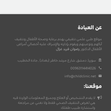
عن العيادة
موقع طبي علمي تثقيفي يهتم برعاية وصحة الأطفال وتثقيف
آبائهم وتوعيتهم ويقوم بإدارته والإشراف عليه أخصائي أمراض
الأطفال الدكتور
رضوان فريد غزال
.
سوريا, دمشق, شارع مرشد خاطر (بغداد) , جادة الخطيب.
00963114414026
info@childclinic.net
موقعنا:
لا يقدم التشخيص أو العلاج وجميع المعلومات الواردة فيه
هي لغرض التثقيف الصحي فقط ولا تغني عن مراجعة
واستشارة طبيب طفلك.