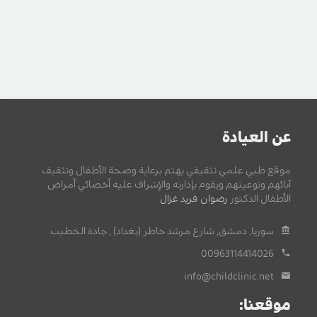
عن العيادة
موقع طبي علمي تثقيفي يهتم برعاية وصحة الأطفال وتثقيف
آبائهم وتوعيتهم ويقوم بإدارته والإشراف عليه أخصائي أمراض
الأطفال الدكتور
رضوان فريد غزال
.
سوريا, دمشق, شارع مرشد خاطر (بغداد) , جادة الخطيب.
00963114414026
info@childclinic.net
موقعنا: