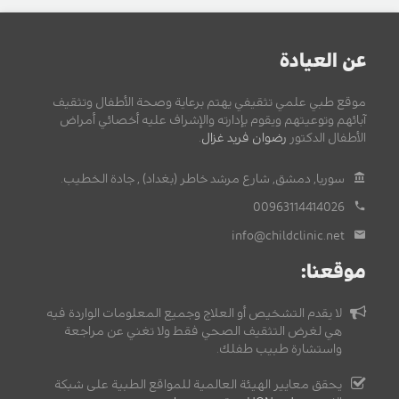
عن العيادة
موقع طبي علمي تثقيفي يهتم برعاية وصحة الأطفال وتثقيف
آبائهم وتوعيتهم ويقوم بإدارته والإشراف عليه أخصائي أمراض
الأطفال الدكتور
رضوان فريد غزال
.
سوريا, دمشق, شارع مرشد خاطر (بغداد) , جادة الخطيب.
00963114414026
info@childclinic.net
موقعنا:
لا يقدم التشخيص أو العلاج وجميع المعلومات الواردة فيه
هي لغرض التثقيف الصحي فقط ولا تغني عن مراجعة
واستشارة طبيب طفلك.
يحقق معايير الهيئة العالمية للمواقع الطبية على شبكة