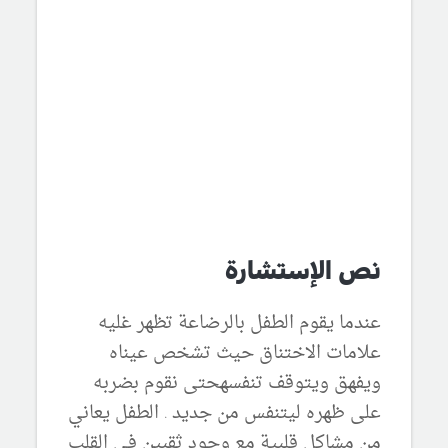
نص الإستشارة
عندما يقوم الطفل بالرضاعة تظهر غليه
علامات الاختناق حيث تشخص عيناه
ويفهق ويتوقف تنفسهحتى نقوم بضربه
على ظهره ليتنفس من جديد . الطفل يعاني
من مشاكل قلبية مع وجود ثقبين في القلب