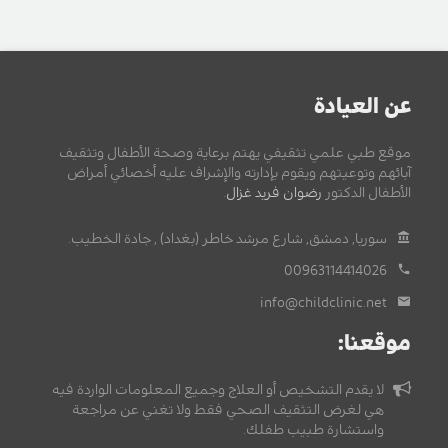
عن العيادة
موقع طبي علمي تثقيفي يهتم برعاية وصحة الأطفال وتثقيف
آبائهم وتوعيتهم ويقوم بإدارته والإشراف عليه أخصائي أمراض
الأطفال الدكتور
رضوان فريد غزال
.
سوريا, دمشق, شارع مرشد خاطر (بغداد) , جادة الخطيب.
00963114414026
info@childclinic.net
موقعنا:
لا يقدم التشخيص أو العلاج وجميع المعلومات الواردة فيه
هي لغرض التثقيف الصحي فقط ولا تغني عن مراجعة
واستشارة طبيب طفلك.