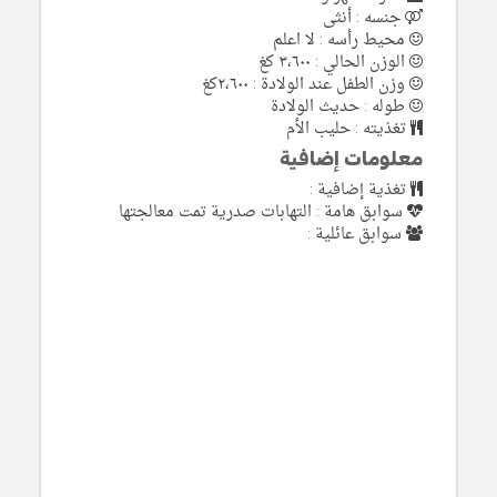
جنسه : أنثى
محيط رأسه : لا اعلم
الوزن الحالي : ٣،٦٠٠ كغ
وزن الطفل عند الولادة : ٢،٦٠٠كغ
طوله : حديث الولادة
تغذيته : حليب الأم
معلومات إضافية
تغذية إضافية :
سوابق هامة : التهابات صدرية تمت معالجتها
سوابق عائلية :