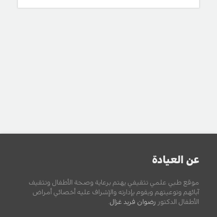
عن العيادة
موقع طبي علمي تثقيفي يهتم برعاية وصحة الأطفال وتثقيف
آبائهم وتوعيتهم ويقوم بإدارته والإشراف عليه أخصائي أمراض
الأطفال الدكتور
رضوان فريد غزال
.