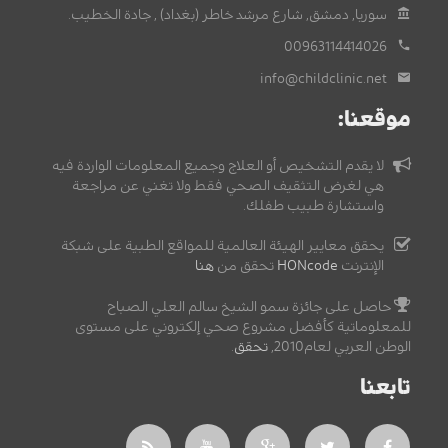
سوريا, دمشق, شارع مرشد خاطر (بغداد) , جادة الخطيب.
00963114414026
info@childclinic.net
موقعنا:
لا يقدم التشخيص أو العلاج وجميع المعلومات الواردة فيه
هي لغرض التثقيف الصحي فقط ولا تغني عن مراجعة
واستشارة طبيب طفلك.
يحقق معايير الهيئة العالمية للمواقع الطبية على شبكة
الإنترنت
HONcode
تحقق من
هنا
حاصل على جائزة سمو الشيخ سالم العلي الصباح
للمعلوماتية كأفضل مشروع صحي إلكتروني على مستوى
الوطن العربي لعام2010,
تحقق
.
تابعنا