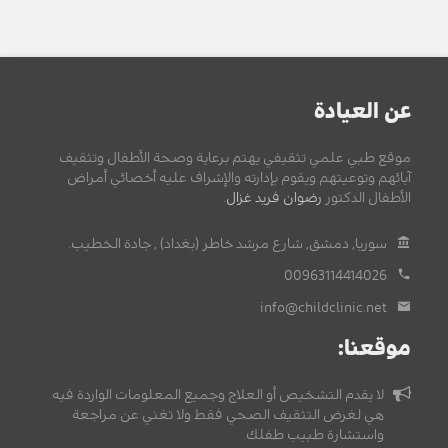
عن العيادة
موقع طبي علمي تثقيفي يهتم برعاية وصحة الأطفال وتثقيف
آبائهم وتوعيتهم ويقوم بإدارته والإشراف عليه أخصائي أمراض
الأطفال الدكتور
رضوان فريد غزال
.
سوريا, دمشق, شارع مرشد خاطر (بغداد) , جادة الخطيب.
00963114414026
info@childclinic.net
موقعنا:
لا يقدم التشخيص أو العلاج وجميع المعلومات الواردة فيه
هي لغرض التثقيف الصحي فقط ولا تغني عن مراجعة
واستشارة طبيب طفلك.