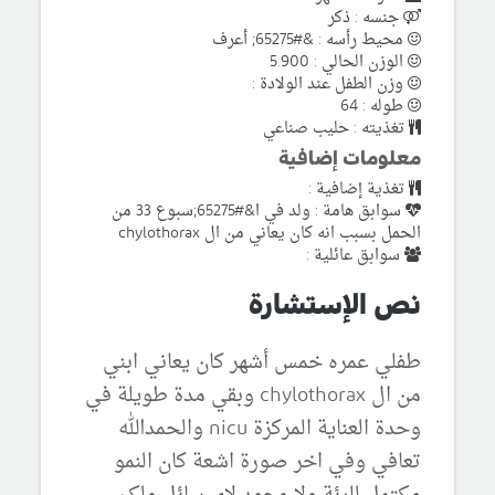
جنسه : ذكر
محيط رأسه : &#65275; أعرف
الوزن الحالي : 5.900
وزن الطفل عند الولادة :
طوله : 64
تغذيته : حليب صناعي
معلومات إضافية
تغذية إضافية :
سوابق هامة : ولد في ا&#65275;سبوع 33 من
الحمل بسبب انه كان يعاني من ال chylothorax
سوابق عائلية :
نص الإستشارة
طفلي عمره خمس أشهر كان يعاني ابني
من ال chylothorax وبقي مدة طويلة في
وحدة العناية المركزة nicu والحمدالله
تعافي وفي اخر صورة اشعة كان النمو