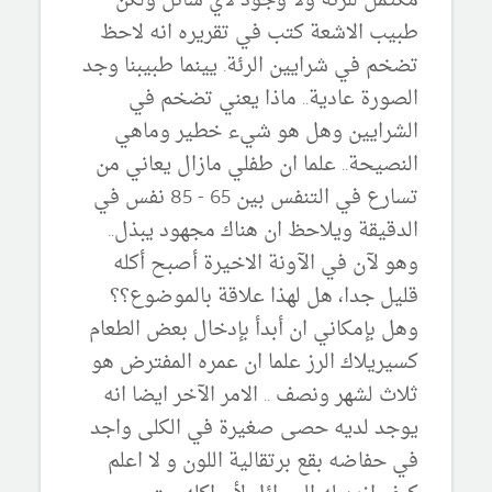
مكتمل للرئة ولا وجود لاي سائل ولكن
طبيب الاشعة كتب في تقريره انه لاحظ
تضخم في شرايين الرئة. يينما طبيبنا وجد
الصورة عادية.. ماذا يعني تضخم في
الشرايين وهل هو شيء خطير وماهي
النصيحة.. علما ان طفلي مازال يعاني من
تسارع في التنفس بين 65 - 85 نفس في
الدقيقة ويلاحظ ان هناك مجهود يبذل..
وهو لآن في الآونة الاخيرة أصبح أكله
قليل جدا، هل لهذا علاقة بالموضوع؟؟
وهل بإمكاني ان أبدأ بإدخال بعض الطعام
كسيريلاك الرز علما ان عمره المفترض هو
ثلاث لشهر ونصف .. الامر الآخر ايضا انه
يوجد لديه حصى صغيرة في الكلى واجد
في حفاضه بقع برتقالية اللون و لا اعلم