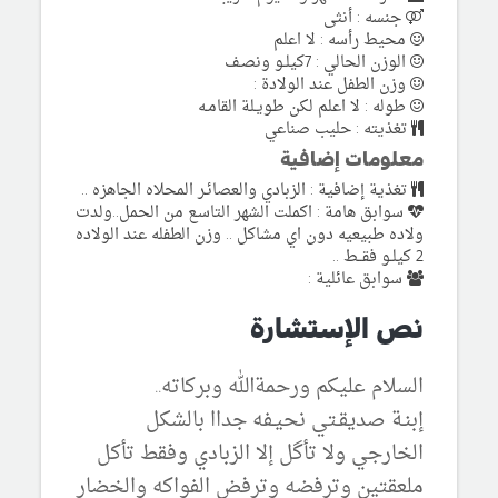
جنسه : أنثى
محيط رأسه : لا اعلم
الوزن الحالي : 7كيلـو ونصـف
وزن الطفل عند الولادة :
طوله : لا اعلم لكن طويـلة القامـه
تغذيته : حليب صناعي
معلومات إضافية
تغذية إضافية : الزبادي والعصائـر المحلاه الجاهزه ..
سوابق هامة : اكملت الشهر التاسـع من الحمل..ولدت
ولاده طبيعيه دون اي مشاكل .. وزن الطفله عند الولاده
2 كيلـو فقــط ..
سوابق عائلية :
نص الإستشارة
السلام عليكم ورحمةالله وبركاته..
إبنـة صديقـتي نحيـفه جداا بالشكل
الخارجي ولا تأگل إلا الزبادي وفقط تأكل
ملعقتين وترفضه وترفض الفواكه والخضار