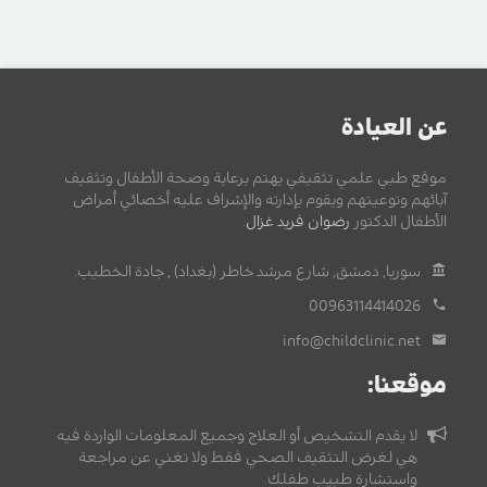
عن العيادة
موقع طبي علمي تثقيفي يهتم برعاية وصحة الأطفال وتثقيف
آبائهم وتوعيتهم ويقوم بإدارته والإشراف عليه أخصائي أمراض
الأطفال الدكتور
رضوان فريد غزال
.
سوريا, دمشق, شارع مرشد خاطر (بغداد) , جادة الخطيب.
00963114414026
info@childclinic.net
موقعنا:
لا يقدم التشخيص أو العلاج وجميع المعلومات الواردة فيه
هي لغرض التثقيف الصحي فقط ولا تغني عن مراجعة
واستشارة طبيب طفلك.