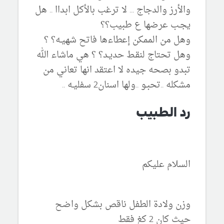
والأرز والدجاج ... لا ترغب بالأكل ابداا .. هل
يجـب عرضها ع طبيب؟؟
وهل من الممكن إعطاءها فاتح شهيـه؟ ؟
وهل تحتاج لنقـط حديـد؟ ؟ هي ماشاء الله
تبدو بصحه جيده لا اعتقد انها تعاني من
مشكله ..تحبـو ..ولها اسنان2 سفليـه ..
رد الطبيب
السلام عليكم
وزن ولادة الطفل ناقص بشكل واضح
حيث كان 2 كغ فقط