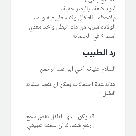
لديه ضعف بالبصر خفيف
مﻼحظه .. الطفال وﻻده طبيعيه و عند
الوﻻده شرب من ماء البطن واخذ مغذي
اسبوع في الحضانه
رد الطبيب
السلام عليكم أخي ابو عبد الرحمن
هناك عدة احتمالات يمكن ان تفسر سلوك
الطفل :
قد يكون لدى الطفل نقص سمع
, رغم شعورك ان سمعه طبيعي