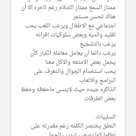
ممتاز السمع ممتاز الكﻼم رغم تاخره اﻻ أن
هناك تحسن مستمر
اجتماعي مع اﻻطفال ويرغب اللعب يحب
تقليد والديه وبعض سلوكيات اقرانه
يرغب بالتشجيع
يرغب دائما ان يعامل معامله الكبار كأن
يحمل بعض اﻻمتعه واﻻكل معنا
يحب استخدام الجوال والتعرف على
البرامج واﻻلعاب
الذاكره جيده حيث ﻻينسى ماحفظه وحفظ
بعض الطرقات
السلبيات..
النطق يختصر الكلمه رغم مقدرته على
نطقها كما يصعب ترديب الجمل