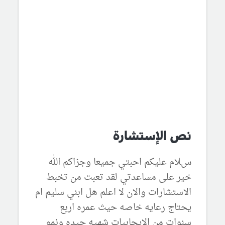
نص الإستشارة
سﻼم عليكم احبتي جميعا وجزاكم الله
خير على مساعدتي لقد تعبت من تخبط
اﻻستشارات واﻻن ﻻ اعلم هل ابني سليم ام
يحتاج رعايه خاصه حيث عمره اربع
سنوات من اﻻيجابيات شهيه جيده ونمو