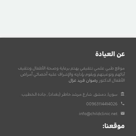
عن العيادة
موقع طبي علمي تثقيفي يهتم برعاية وصحة الأطفال وتثقيف
آبائهم وتوعيتهم ويقوم بإدارته والإشراف عليه أخصائي أمراض
الأطفال الدكتور
رضوان فريد غزال
.
سوريا, دمشق, شارع مرشد خاطر (بغداد) , جادة الخطيب.
00963114414026
info@childclinic.net
موقعنا: