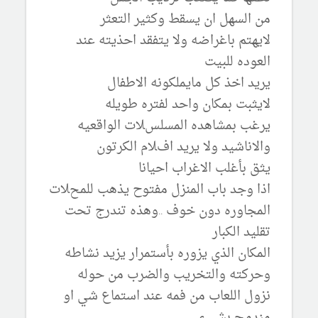
من السهل ان يسقط وكثير التعثر
ﻻيهتم باغراضه وﻻ يتفقد احذيته عند
العوده للبيت
يريد اخذ كل مايملكونه اﻻطفال
ﻻيثبت بمكان واحد لفتره طويله
يرغب بمشاهده المسلسﻼت الواقعيه
واﻻناشيد وﻻ يريد افﻼم الكرتون
يثق بأغلب اﻻغراب احيانا
اذا وجد باب المنزل مفتوح يذهب للمحﻼت
المجاوره دون خوف ..وهذه تندرج تحت
تقليد الكبار
المكان الذي يزوره بأستمرار يزيد نشاطه
وحركته والتخريب والضرب من حوله
نزول اللعاب من فمه عند استماع شي او
مندمج بشيء