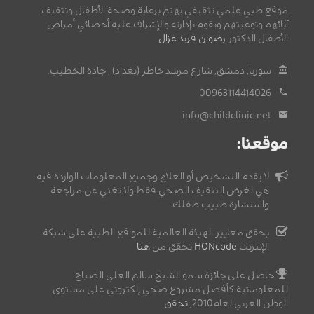
موقع طبي علمي تثقيفي يهتم برعاية وصحة الأطفال وتثقيف
آبائهم وتوعيتهم ويقوم بإدارته والإشراف عليه أخصائي أمراض
الأطفال الدكتور
رضوان فريد غزال
.
سوريا, دمشق, شارع مرشد خاطر (بغداد) , جادة الخطيب.
00963114414026
info@childclinic.net
موقعنا:
لا يقدم التشخيص أو العلاج وجميع المعلومات الواردة فيه
هي لغرض التثقيف الصحي فقط ولا تغني عن مراجعة
واستشارة طبيب طفلك.
يحقق معايير الهيئة العالمية للمواقع الطبية على شبكة
الإنترنت
HONcode
تحقق من
هنا
حاصل على جائزة سمو الشيخ سالم العلي الصباح
للمعلوماتية كأفضل مشروع صحي إلكتروني على مستوى
الوطن العربي لعام2010,
تحقق
.