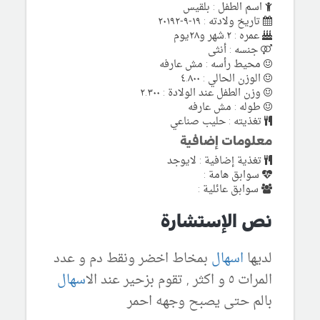
اسم الطفل : بلقيس
تاريخ ولادته : ١٩-٩-٢٠١٩٢
عمره : ٢.شهر و٢٨يوم
جنسه : أنثى
محيط رأسه : مش عارفه
الوزن الحالي : ٤.٨٠٠
وزن الطفل عند الولادة : ٢.٣٠٠
طوله : مش عارفه
تغذيته : حليب صناعي
معلومات إضافية
تغذية إضافية : لايوجد
سوابق هامة :
سوابق عائلية :
نص الإستشارة
لديها
اسهال
بمخاط اخضر ونقط دم و عدد
المرات ٥ و اكثر , تقوم بزحير عند ال
اسهال
بالم حتى يصبح وجهه احمر