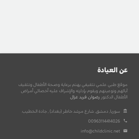
عن العيادة
موقع طبي علمي تثقيفي يهتم برعاية وصحة الأطفال وتثقيف
آبائهم وتوعيتهم ويقوم بإدارته والإشراف عليه أخصائي أمراض
الأطفال الدكتور
رضوان فريد غزال
.
سوريا, دمشق, شارع مرشد خاطر (بغداد) , جادة الخطيب.
00963114414026
info@childclinic.net