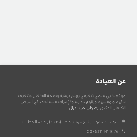
عن العيادة
موقع طبي علمي تثقيفي يهتم برعاية وصحة الأطفال وتثقيف
آبائهم وتوعيتهم ويقوم بإدارته والإشراف عليه أخصائي أمراض
الأطفال الدكتور
رضوان فريد غزال
.
سوريا, دمشق, شارع مرشد خاطر (بغداد) , جادة الخطيب.
00963114414026