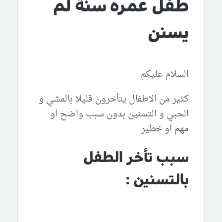
طفل عمره سنة لم
يسنن
السلام عليكم
كثير من الاطفال يتأخرون قليلا بالمشي و
الحبي و التسنين بدون سبب واضح او
مهم او خطير
سبب تأخر الطفل
بالتسنين :