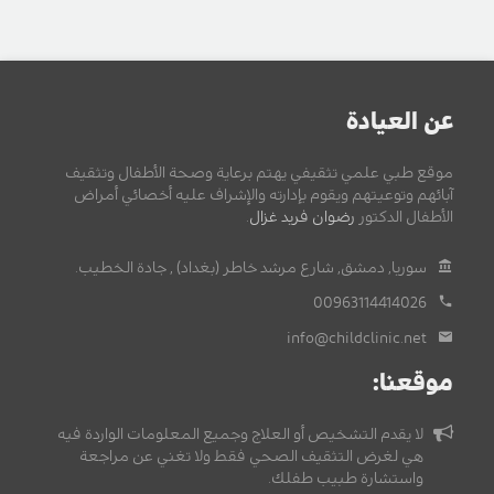
عن العيادة
موقع طبي علمي تثقيفي يهتم برعاية وصحة الأطفال وتثقيف
آبائهم وتوعيتهم ويقوم بإدارته والإشراف عليه أخصائي أمراض
الأطفال الدكتور
رضوان فريد غزال
.
سوريا, دمشق, شارع مرشد خاطر (بغداد) , جادة الخطيب.
00963114414026
info@childclinic.net
موقعنا:
لا يقدم التشخيص أو العلاج وجميع المعلومات الواردة فيه
هي لغرض التثقيف الصحي فقط ولا تغني عن مراجعة
واستشارة طبيب طفلك.