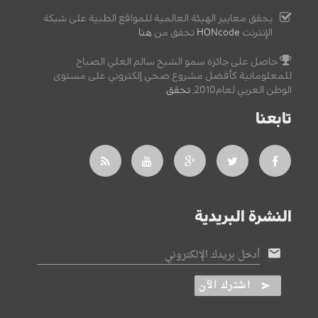
يحقق معايير الهيئة العالمية للمواقع الطبية على شبكة
الإنترنت
HONcode
تحقق من
هنا
حاصل على جائزة سمو الشيخ سالم العلي الصباح
للمعلوماتية كأفضل مشروع صحي إلكتروني على مستوى
الوطن العربي لعام2010,
تحقق
.
تابعنا
النشرة البريدية
أدخل بريدك الإلكتروني
اشترك الآن