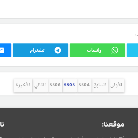
ى:
واتساب
تيليغرام
الأولى
السابق
5504
5505
5506
التالي
الأخيرة
موقعنا:
تا