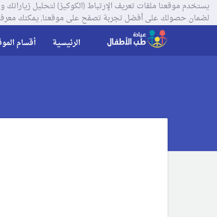
لضمان حصولك على أفضل تجربة تصفح على موقعنا, يمكنك معرفة
الرئيسية
أقسام الموق