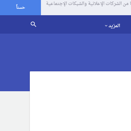
يف الإرتباط (الكوكيز) لتحليل زياراتك وإستخدامك للموقع و تتم مشاركة بعض المعلومات مع Google وغيرها من الشركات الإعلانية والشبكات الإجتماعية
حسناً
المزيد