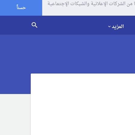
يف الإرتباط (الكوكيز) لتحليل زياراتك وإستخدامك للموقع و تتم مشاركة بعض المعلومات مع Google وغيرها من الشركات الإعلانية والشبكات الإجتماعية
حسناً
المزيد