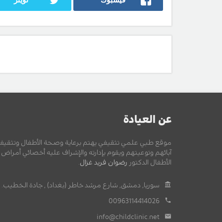
عن العيادة
موقع طبي علمي تثقيفي يهتم برعاية وصحة الأطفال وتثقيف
آبائهم وتوعيتهم ويقوم بإدارته والإشراف عليه أخصائي أمراض
الأطفال الدكتور
رضوان فريد غزال
.
سوريا, دمشق, شارع مرشد خاطر (بغداد) , جادة الخطيب.
00963114414026
info@childclinic.net