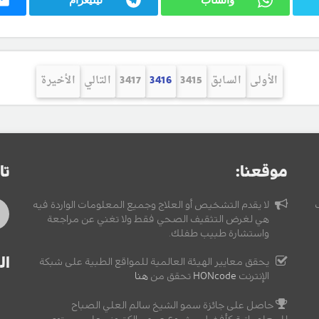
الأولى
السابق
3415
3416
3417
التالي
الأخيرة
موقعنا:
تا
لا يقدم التشخيص أو العلاج وجميع المعلومات الواردة فيه
هي لغرض التثقيف الصحي فقط ولا تغني عن مراجعة
واستشارة طبيب طفلك.
ال
يحقق معايير الهيئة العالمية للمواقع الطبية على شبكة
الإنترنت
HONcode
تحقق من
هنا
حاصل على جائزة سمو الشيخ سالم العلي الصباح