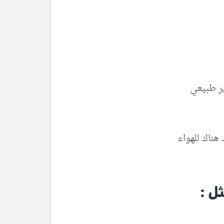
ير طبيعي
هناك للهواء
ل :