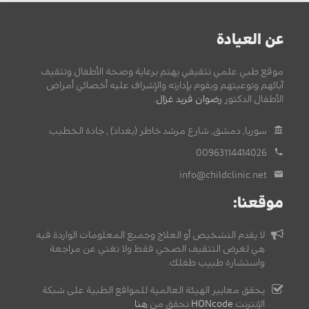
عن العيادة
موقع طبي علمي تثقيفي يهتم برعاية وصحة الأطفال وتثقيف
آبائهم وتوعيتهم ويقوم بإدارته والإشراف عليه أخصائي أمراض
الأطفال الدكتور
رضوان فريد غزال
.
سوريا, دمشق, شارع مرشد خاطر (بغداد) , جادة الخطيب.
00963114414026
info@childclinic.net
موقعنا:
لا يقدم التشخيص أو العلاج وجميع المعلومات الواردة فيه
هي لغرض التثقيف الصحي فقط ولا تغني عن مراجعة
واستشارة طبيب طفلك.
يحقق معايير الهيئة العالمية للمواقع الطبية على شبكة
الإنترنت
HONcode
تحقق من
هنا