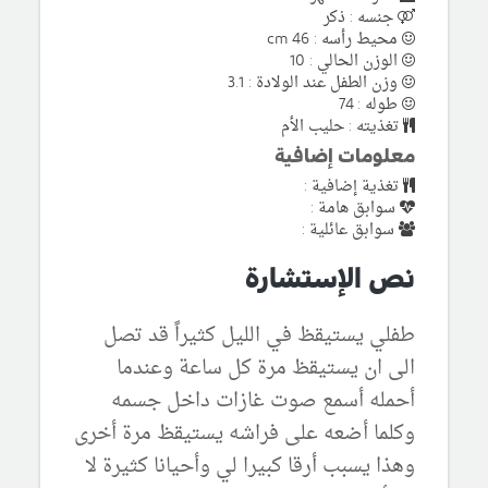
جنسه : ذكر
محيط رأسه : 46 cm
الوزن الحالي : 10
وزن الطفل عند الولادة : 3.1
طوله : 74
تغذيته : حليب الأم
معلومات إضافية
تغذية إضافية :
سوابق هامة :
سوابق عائلية :
نص الإستشارة
طفلي يستيقظ في الليل كثيراً قد تصل
الى ان يستيقظ مرة كل ساعة وعندما
أحمله أسمع صوت غازات داخل جسمه
وكلما أضعه على فراشه يستيقظ مرة أخرى
وهذا يسبب أرقا كبيرا لي وأحيانا كثيرة لا