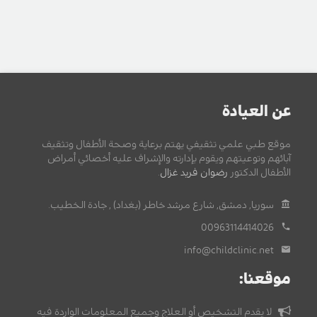
عن العيادة
موقع طبي علمي تثقيفي يهتم برعاية وصحة الأطفال وتثقيف
آبائهم وتوعيتهم ويقوم بإدارته والإشراف عليه أخصائي أمراض
الأطفال الدكتور
رضوان فريد غزال
.
سوريا, دمشق, شارع مرشد خاطر (بغداد) , جادة الخطيب.
00963114414026
info@childclinic.net
موقعنا:
لا يقدم التشخيص أو العلاج وجميع المعلومات الواردة فيه