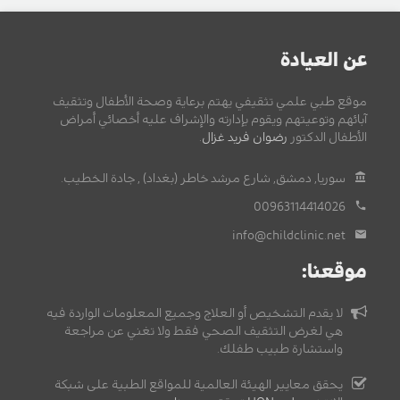
عن العيادة
موقع طبي علمي تثقيفي يهتم برعاية وصحة الأطفال وتثقيف
آبائهم وتوعيتهم ويقوم بإدارته والإشراف عليه أخصائي أمراض
الأطفال الدكتور
رضوان فريد غزال
.
سوريا, دمشق, شارع مرشد خاطر (بغداد) , جادة الخطيب.
00963114414026
info@childclinic.net
موقعنا:
لا يقدم التشخيص أو العلاج وجميع المعلومات الواردة فيه
هي لغرض التثقيف الصحي فقط ولا تغني عن مراجعة
واستشارة طبيب طفلك.
يحقق معايير الهيئة العالمية للمواقع الطبية على شبكة