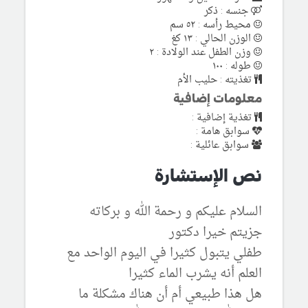
جنسه : ذكر
محيط رأسه : ٥٢ سم
الوزن الحالي : ١٣ كغ
وزن الطفل عند الولادة : ٢
طوله : ١٠٠
تغذيته : حليب الأم
معلومات إضافية
تغذية إضافية :
سوابق هامة :
سوابق عائلية :
نص الإستشارة
السلام عليكم و رحمة الله و بركاته
جزيتم خيرا دكتور
طفلي يتبول كثيرا في اليوم الواحد مع
العلم أنه يشرب الماء كثيرا
هل هذا طبيعي أم أن هناك مشكلة ما