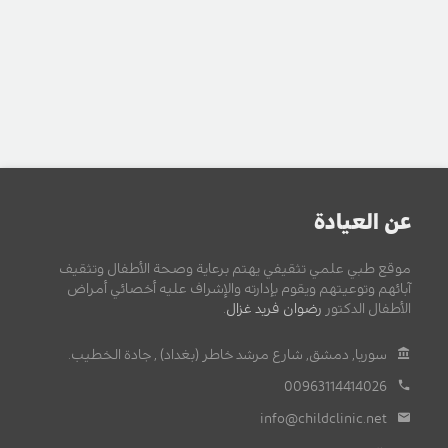
عن العيادة
موقع طبي علمي تثقيفي يهتم برعاية وصحة الأطفال وتثقيف
آبائهم وتوعيتهم ويقوم بإدارته والإشراف عليه أخصائي أمراض
الأطفال الدكتور
رضوان فريد غزال
.
سوريا, دمشق, شارع مرشد خاطر (بغداد) , جادة الخطيب.
00963114414026
info@childclinic.net