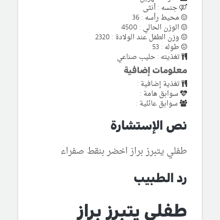
جنسه : أنثى
محيط رأسه : 36
الوزن الحالي : 4500
وزن الطفل عند الولادة : 2320
طوله : 53
تغذيته : حليب صناعي
معلومات إضافية
تغذية إضافية :
سوابق هامة :
سوابق عائلية :
نص الإستشارة
طفلي يتبرز براز اخضر بنقط صفراء
رد الطبيب
طفلي يتبرز براز