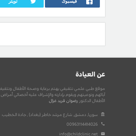
فيسبوك
تويتر
عن العيادة
موقع طبي علمي تثقيفي يهتم برعاية وصحة الأطفال وتثقيف
آبائهم وتوعيتهم ويقوم بإدارته والإشراف عليه أخصائي أمراض
الأطفال الدكتور
رضوان فريد غزال
.
سوريا, دمشق, شارع مرشد خاطر (بغداد) , جادة الخطيب.
00963114414026
info@childclinic.net