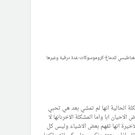
فحوصات لانها تاخرت بالجلوس الى 11 شهر (صورة مقطعية ورنين مغناطيسي للدماغ-كروموسوكات-غدة درقية وغيرها
كلة الحالية انها لم تمشي بعد هي تحبي
يان ابا واما المشكلة الاخرىانها لا
لاخيرة انها تفهم بعض الاشياء وليس كل