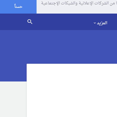
يف الإرتباط (الكوكيز) لتحليل زياراتك وإستخدامك للموقع و تتم مشاركة بعض المعلومات مع Google وغيرها من الشركات الإعلانية والشبكات الإجتماعية
حسناً
المزيد