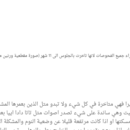
سوابق هامة : فتحة صغيرة جدا بين الاذينين تم اجراء جميع ال
تيرا فهي متاخرة في كل شيء ولا تبدو متل الذين بعمرها المش
هي ساندة على شيء تصدر اصوات متل تاتا دادا اييا بعض الاح
مسكتها او اذا كانت مرتفعة قليلا عن وضعية النوم والمشكلة ا