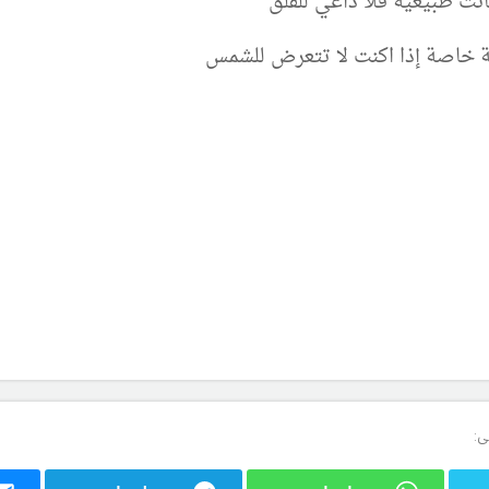
نت طبيعية فلا داعي للقلق
لة خاصة إذا اكنت لا تتعرض للشمس
ى: