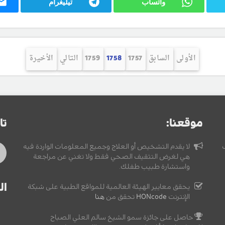
واتساب
تيليغرام
الأولى
السابق
1757
1758
1759
التالي
الأخيرة
موقعنا:
تا
لا يقدم التشخيص أو العلاج وجميع المعلومات الواردة فيه
هي لغرض التثقيف الصحي فقط ولا تغني عن مراجعة
واستشارة طبيب طفلك.
ال
يحقق معايير الهيئة العالمية للمواقع الطبية على شبكة
الإنترنت
HONcode
تحقق من
هنا
حاصل على جائزة سمو الشيخ سالم العلي الصباح