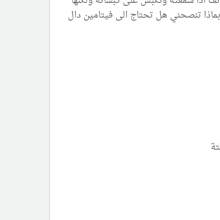
تف اذا سمعته ونكبس على كبساته ولكنها
 بماذا تنصحني هل تحتاج الى فيتامين دال
تة