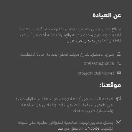
عن العيادة
موقع طبي علمي تثقيفي يهتم برعاية وصحة الأطفال وتثقيف
آبائهم وتوعيتهم ويقوم بإدارته والإشراف عليه أخصائي أمراض
الأطفال الدكتور
رضوان فريد غزال
.
سوريا, دمشق, شارع مرشد خاطر (بغداد) , جادة الخطيب.
00963114414026
info@childclinic.net
موقعنا:
لا يقدم التشخيص أو العلاج وجميع المعلومات الواردة فيه
هي لغرض التثقيف الصحي فقط ولا تغني عن مراجعة
واستشارة طبيب طفلك.
يحقق معايير الهيئة العالمية للمواقع الطبية على شبكة
الإنترنت
HONcode
تحقق من
هنا