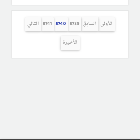
الأولى
السابق
5739
5740
5741
التالي
الأخيرة