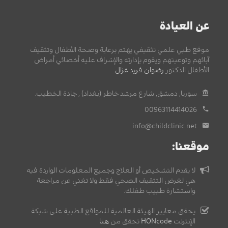
عن العيادة
موقع طبي علمي تثقيفي يهتم برعاية وصحة الأطفال وتثقيف
آبائهم وتوعيتهم ويقوم بإدارته والإشراف عليه أخصائي أمراض
الأطفال الدكتور
رضوان فريد غزال
.
سوريا, دمشق, شارع مرشد خاطر (بغداد) , جادة الخطيب.
00963114414026
info@childclinic.net
موقعنا:
لا يقدم التشخيص أو العلاج وجميع المعلومات الواردة فيه
هي لغرض التثقيف الصحي فقط ولا تغني عن مراجعة
واستشارة طبيب طفلك.
يحقق معايير الهيئة العالمية للمواقع الطبية على شبكة
الإنترنت
HONcode
تحقق من
هنا