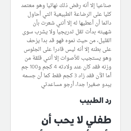
صناعيا إلا أنه رفض ذلك نهائيا وهو معتمد
كليا على الرضاعة الطبيعية التي أحاول
دائما أن أعطيها له إلا أنني شعرت بأن
شهيته بدأت تقل تدريجيا ولا يشرب سوى
القليل، من حيث نموه فهو قد بدا يزحف
على بطنه إلا أنه ليس قادرا على الجلوس
وهو يستجيب للأصوات إلا أنني قلقة من
وزنه فقد كان عند ولادته 4 كجم و100 جم
أما الآن فقد زاد 3 كجم فقط كما أن جسمه
يبدو صغيرا جدا، أرجو مساعدتي
رد الطبيب
طفلي لا يحب أن