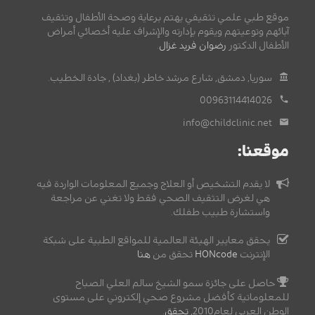
موقع طبي علمي تثقيفي يهتم برعاية وصحة الأطفال وتثقيف
آبائهم وتوعيتهم ويقوم بإدارته والإشراف عليه أخصائي أمراض
الأطفال الدكتور
رضوان فريد غزال
.
سوريا, دمشق, شارع مرشد خاطر (بغداد) , جادة الخطيب.
00963114414026
info@childclinic.net
موقعنا:
لا يقدم التشخيص أو العلاج وجميع المعلومات الواردة فيه
هي لغرض التثقيف الصحي فقط ولا تغني عن مراجعة
واستشارة طبيب طفلك.
يحقق معايير الهيئة العالمية للمواقع الطبية على شبكة
الإنترنت
HONcode
تحقق من
هنا
حاصل على جائزة سمو الشيخ سالم العلي الصباح
للمعلوماتية كأفضل مشروع صحي إلكتروني على مستوى
الوطن العربي لعام2010,
تحقق
.