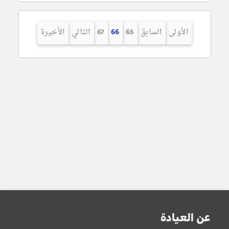
الأولى
السابق
65
66
67
التالي
الأخيرة
عن العيادة