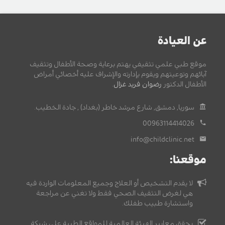
عن العيادة
موقع طبي علمي تثقيفي يهتم برعاية وصحة الأطفال وتثقيف
آبائهم وتوعيتهم ويقوم بإدارته والإشراف عليه أخصائي أمراض
الأطفال الدكتور
رضوان فريد غزال
.
سوريا, دمشق, شارع مرشد خاطر (بغداد) , جادة الخطيب.
00963114414026
info@childclinic.net
موقعنا:
لا يقدم التشخيص أو العلاج وجميع المعلومات الواردة فيه
هي لغرض التثقيف الصحي فقط ولا تغني عن مراجعة
واستشارة طبيب طفلك.
يحقق معايير الهيئة العالمية للمواقع الطبية على شبكة