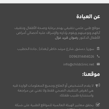
عن العيادة
موقع طبي علمي تثقيفي يهتم برعاية وصحة الأطفال وتثقيف
آبائهم وتوعيتهم ويقوم بإدارته والإشراف عليه أخصائي أمراض
الأطفال الدكتور
رضوان فريد غزال
.
سوريا, دمشق, شارع مرشد خاطر (بغداد) , جادة الخطيب.
00963114414026
info@childclinic.net
موقعنا:
لا يقدم التشخيص أو العلاج وجميع المعلومات الواردة فيه
هي لغرض التثقيف الصحي فقط ولا تغني عن مراجعة
واستشارة طبيب طفلك.
يحقق معايير الهيئة العالمية للمواقع الطبية على شبكة