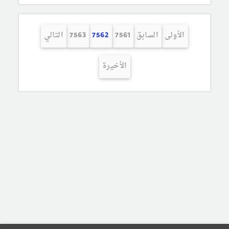
الأولى
السابق
7561
7562
7563
التالي
الأخيرة