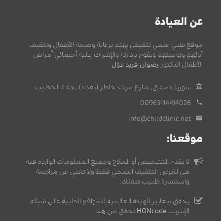
عن العيادة
موقع طبي علمي تثقيفي يهتم برعاية وصحة الأطفال وتثقيف
آبائهم وتوعيتهم ويقوم بإدارته والإشراف عليه أخصائي أمراض
الأطفال الدكتور
رضوان فريد غزال
.
سوريا, دمشق, شارع مرشد خاطر (بغداد) , جادة الخطيب.
00963114414026
info@childclinic.net
موقعنا:
لا يقدم التشخيص أو العلاج وجميع المعلومات الواردة فيه
هي لغرض التثقيف الصحي فقط ولا تغني عن مراجعة
واستشارة طبيب طفلك.
يحقق معايير الهيئة العالمية للمواقع الطبية على شبكة
الإنترنت
HONcode
تحقق من
هنا