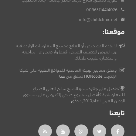
سوريا, دمشق, شارع مرشد خاطر (بغداد) , جادة الخطيب.
00963114414026
info@childclinic.net
موقعنا:
لا يقدم التشخيص أو العلاج وجميع المعلومات الواردة فيه
هي لغرض التثقيف الصحي فقط ولا تغني عن مراجعة
واستشارة طبيب طفلك.
يحقق معايير الهيئة العالمية للمواقع الطبية على شبكة
الإنترنت
HONcode
تحقق من
هنا
حاصل على جائزة سمو الشيخ سالم العلي الصباح
للمعلوماتية كأفضل مشروع صحي إلكتروني على مستوى
الوطن العربي لعام2010,
تحقق
.
تابعنا