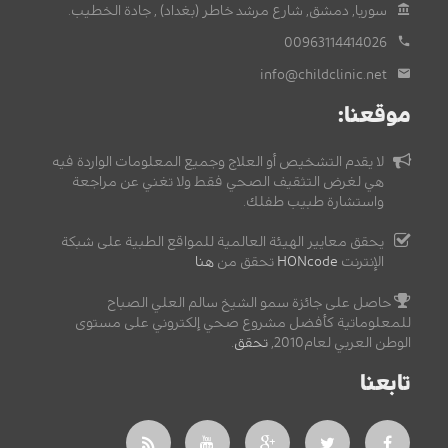
سوريا, دمشق, شارع مرشد خاطر (بغداد) , جادة الخطيب.
00963114414026
info@childclinic.net
موقعنا:
لا يقدم التشخيص أو العلاج وجميع المعلومات الواردة فيه
هي لغرض التثقيف الصحي فقط ولا تغني عن مراجعة
واستشارة طبيب طفلك.
يحقق معايير الهيئة العالمية للمواقع الطبية على شبكة
الإنترنت
HONcode
تحقق من
هنا
حاصل على جائزة سمو الشيخ سالم العلي الصباح
للمعلوماتية كأفضل مشروع صحي إلكتروني على مستوى
الوطن العربي لعام2010,
تحقق
.
تابعنا