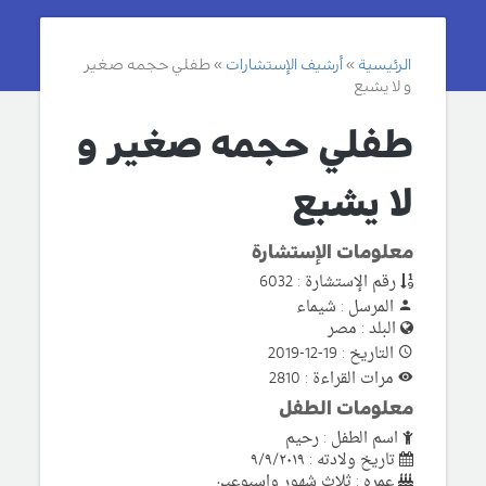
الرئيسية
أرشيف الإستشارات
طفلي حجمه صغير
و لا يشبع
طفلي حجمه صغير و
لا يشبع
معلومات الإستشارة
رقم الإستشارة : 6032
المرسل : شيماء
البلد : مصر
التاريخ : 19-12-2019
مرات القراءة : 2810
معلومات الطفل
اسم الطفل : رحيم
تاريخ ولادته : ٩/٩/٢٠١٩
عمره : ثلاث شهور واسبوعين