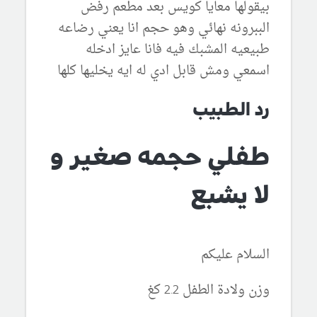
بيقولها معايا كويس بعد مطعم رفض
الببرونه نهائي وهو حجم انا يعني رضاعه
طبيعيه المشبك فيه فانا عايز ادخله
اسمعي ومش قابل ادي له ايه يخليها كلها
رد الطبيب
طفلي حجمه صغير و
لا يشبع
السلام عليكم
وزن ولادة الطفل 2.2 كغ