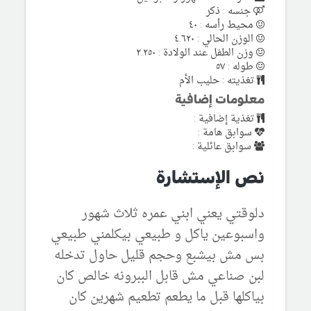
جنسه : ذكر
محيط رأسه : ٤٠
الوزن الحالي : ٤.٦٢٠
وزن الطفل عند الولادة : ٢.٢٥٠
طوله : ٥٧
تغذيته : حليب الأم
معلومات إضافية
تغذية إضافية :
سوابق هامة :
سوابق عائلية :
نص الإستشارة
دلوقتي يعني ابني عمره ثلاث شهور
واسبوعين ياكل و طبيعي بيكلمني طبيعي
بس مش بيشبع وحجم قليل حاول تدخله
لبن صناعي مش قابل الببرونه خالص كان
بياكلها قبل ما يطعم تطعيم شهرين كان