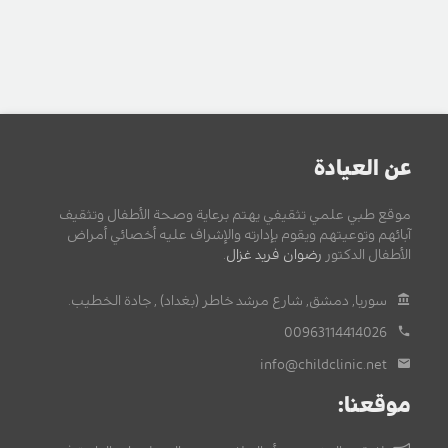
عن العيادة
موقع طبي علمي تثقيفي يهتم برعاية وصحة الأطفال وتثقيف
آبائهم وتوعيتهم ويقوم بإدارته والإشراف عليه أخصائي أمراض
الأطفال الدكتور
رضوان فريد غزال
.
سوريا, دمشق, شارع مرشد خاطر (بغداد) , جادة الخطيب.
00963114414026
info@childclinic.net
موقعنا: