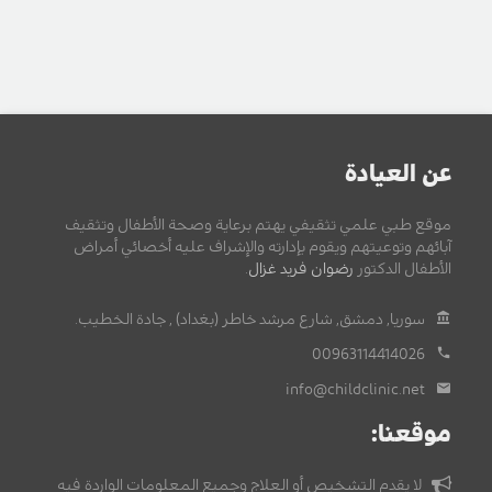
عن العيادة
موقع طبي علمي تثقيفي يهتم برعاية وصحة الأطفال وتثقيف
آبائهم وتوعيتهم ويقوم بإدارته والإشراف عليه أخصائي أمراض
الأطفال الدكتور
رضوان فريد غزال
.
سوريا, دمشق, شارع مرشد خاطر (بغداد) , جادة الخطيب.
00963114414026
info@childclinic.net
موقعنا:
لا يقدم التشخيص أو العلاج وجميع المعلومات الواردة فيه