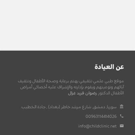
عن العيادة
موقع طبي علمي تثقيفي يهتم برعاية وصحة الأطفال وتثقيف
آبائهم وتوعيتهم ويقوم بإدارته والإشراف عليه أخصائي أمراض
الأطفال الدكتور
رضوان فريد غزال
.
سوريا, دمشق, شارع مرشد خاطر (بغداد) , جادة الخطيب.
00963114414026
info@childclinic.net