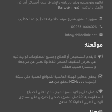
آبائهم وتوعيتهم ويقوم بإدارته والإشراف عليه أخصائي أمراض
الأطفال الدكتور
رضوان فريد غزال
.
سوريا, دمشق, شارع مرشد خاطر (بغداد) , جادة الخطيب.
00963114414026
info@childclinic.net
موقعنا:
لا يقدم التشخيص أو العلاج وجميع المعلومات الواردة فيه
هي لغرض التثقيف الصحي فقط ولا تغني عن مراجعة
واستشارة طبيب طفلك.
يحقق معايير الهيئة العالمية للمواقع الطبية على شبكة
الإنترنت
HONcode
تحقق من
هنا
حاصل على جائزة سمو الشيخ سالم العلي الصباح
للمعلوماتية كأفضل مشروع صحي إلكتروني على مستوى
الوطن العربي لعام2010,
تحقق
.