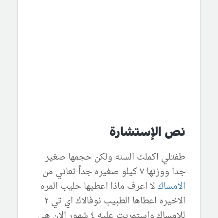
نص الإستشارة
طفتلي اكملت السنه ولكن حجمها صغير
جدا ووزنها ٧ كيلو صغيره جداً تعاني من
الامساك
لا اعرف ماذا اعطيها حليب المره
الاخيره اعطاها الطبيب نوفالاك اي تي ٢
للامساك واستمريت عليه ٤ شهور الان هي