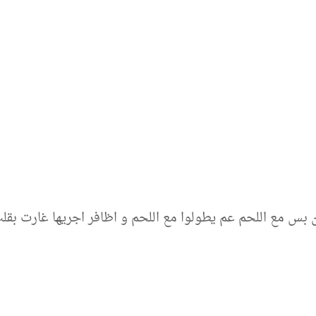
ين بس مع اللحم عم يطولوا مع اللحم و اظافر اجريها غارت ب