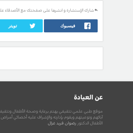
شارك الإستشارة و انشرها على صفحتك مع الأصدقاء عل
فيسبوك
تويتر
عن العيادة
موقع طبي علمي تثقيفي يهتم برعاية وصحة الأطفال وتثقيف
آبائهم وتوعيتهم ويقوم بإدارته والإشراف عليه أخصائي أمراض
الأطفال الدكتور
رضوان فريد غزال
.