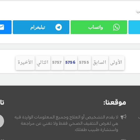
ى:
واتساب
تيليغرام
الأولى
السابق
5755
5756
5757
التالي
الأخيرة
موقعنا:
تا
لا يقدم التشخيص أو العلاج وجميع المعلومات الواردة فيه
هي لغرض التثقيف الصحي فقط ولا تغني عن مراجعة
واستشارة طبيب طفلك.