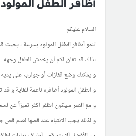
أظافر الطفل المولود
السلام عليكم
تنمو أظافر الطفل المولود بسرعة ، بحيث ق
لذلك قد تقلق الام أن يخدش الطفل وجهه.
و يمكنك وضع قفازات أو جوارب على يديه
و الطفل المولود أظافره ناعمة للغاية و قد ت
و مع العمر سيكون الظفر اكثر تميزاً عن لحم
و لذلك يجب الانتباه عند قصها لعدم قص جل
من الأفضل ألا يتم قص أطراف نهايات اظافر 