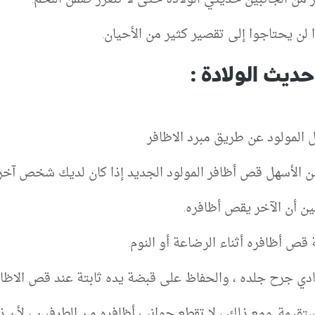
ا لن يحتاجوا إلى تقصير كثير من الأحيان.
يث الولادة :
ل المولود عن طريق مبرد الاظافر
 من الأسهل قص أظافر المولود الجديد إذا كان لديك شخص آخ
ن أن الآخر يقص أظافره.
 قص أظافره أثناء الرضاعة أو النوم.
دي جرح جلده ، والحفاظ على قبضة يده ثابتة عند قص الاظاف
قيمة. ومع ذلك ، لا تقطع جوانب أظافره من الطرفين ، لأن ذ