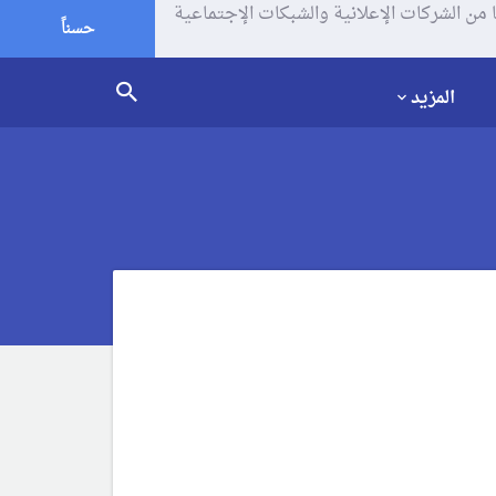
يف الإرتباط (الكوكيز) لتحليل زياراتك وإستخدامك للموقع و تتم مشاركة بعض المعلومات مع Google وغيرها من الشركات الإعلانية والشبكات الإجتماعية
حسناً
المزيد