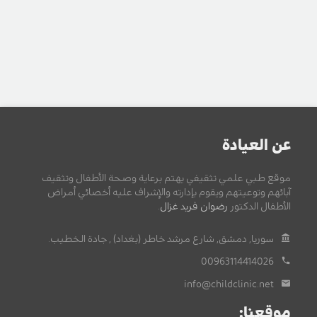
عن العيادة
موقع طبي علمي تثقيفي يهتم برعاية وصحة الأطفال وتثقيف
آبائهم وتوعيتهم ويقوم بإدارته والإشراف عليه أخصائي أمراض
الأطفال الدكتور
رضوان فريد غزال
.
سوريا, دمشق, شارع مرشد خاطر (بغداد) , جادة الخطيب.
00963114414026
info@childclinic.net
موقعنا: