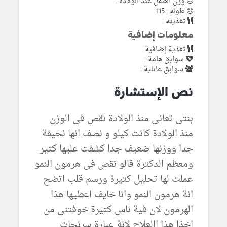
وزن الطفل عند الولادة :
طوله : 115
تغذيته :
معلومات إضافية
تغذية إضافية :
سوابق هامة :
سوابق عائلية :
نص الإستشارة
بنتى تعانى منذ الولادة نقص فى الوزن
منذ الولادة كانت كيلو و نصف انها نحيفة
جدا ووزنها ضعيف جدا كشفت عليها كتير
ومعظم الدكترة قالو نقص فى هرمون النمو
عملت لها تحليل كتيرة ورسم قلب اتضح
انة هرمون النمو وانا خايف اعطيها هذا
الهرمون لان فية ناس كتيرة خوفتنى من
اخذا هذا االعلاج لانة عبارة سرنجات