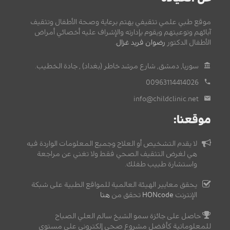
موقع طبي علمي تثقيفي يهتم برعاية وصحة الأطفال وتثقيف
آبائهم وتوعيتهم ويقوم بإدارته والإشراف عليه أخصائي أمراض
الأطفال الدكتور
رضوان فريد غزال
.
سوريا, دمشق, شارع مرشد خاطر (بغداد) , جادة الخطيب.
00963114414026
info@childclinic.net
موقعنا:
لا يقدم التشخيص أو العلاج وجميع المعلومات الواردة فيه
هي لغرض التثقيف الصحي فقط ولا تغني عن مراجعة
واستشارة طبيب طفلك.
يحقق معايير الهيئة العالمية للمواقع الطبية على شبكة
الإنترنت
HONcode
تحقق من
هنا
حاصل على جائزة سمو الشيخ سالم العلي الصباح
للمعلوماتية كأفضل مشروع صحي إلكتروني على مستوى