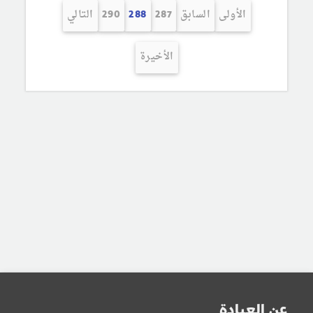
الأولى
السابق
287
288
290
التالي
الأخيرة
عن العيادة