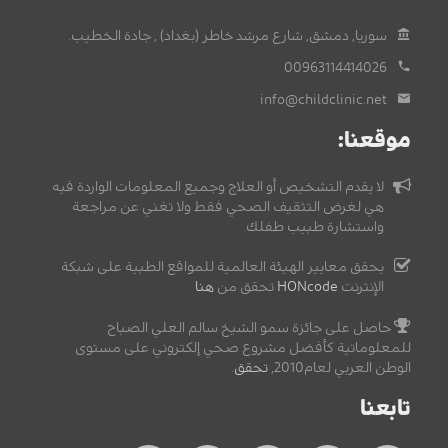
سوريا, دمشق, شارع مرشد خاطر (بغداد) , جادة الخطيب.
00963114414026
info@childclinic.net
موقعنا:
لا يقدم التشخيص أو العلاج وجميع المعلومات الواردة فيه
هي لغرض التثقيف الصحي فقط ولا تغني عن مراجعة
واستشارة طبيب طفلك.
يحقق معايير الهيئة العالمية للمواقع الطبية على شبكة
الإنترنت
HONcode
تحقق من
هنا
حاصل على جائزة سمو الشيخ سالم العلي الصباح
للمعلوماتية كأفضل مشروع صحي إلكتروني على مستوى
الوطن العربي لعام2010,
تحقق
.
تابعنا