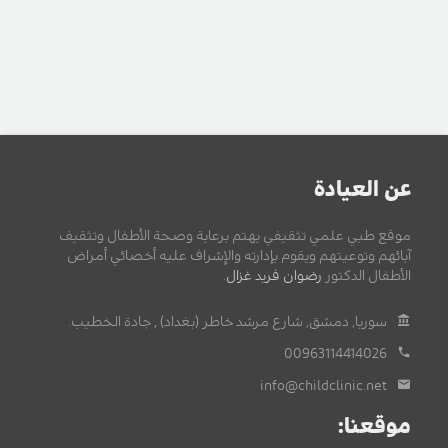
عن العيادة
موقع طبي علمي تثقيفي يهتم برعاية وصحة الأطفال وتثقيف
آبائهم وتوعيتهم ويقوم بإدارته والإشراف عليه أخصائي أمراض
الأطفال الدكتور
رضوان فريد غزال
.
سوريا, دمشق, شارع مرشد خاطر (بغداد) , جادة الخطيب.
00963114414026
info@childclinic.net
موقعنا: